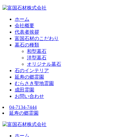
ホーム
会社概要
代表者挨拶
富国石材のこだわり
墓石の種類
和型墓石
洋型墓石
オリジナル墓石
石のインテリア
延寿の郷霊園
むらさき聖地霊園
成田霊園
お問い合わせ
04-7134-7444
延寿の郷霊園
ホーム