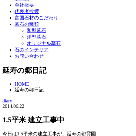
会社概要
代表者挨拶
富国石材のこだわり
墓石の種類
和型墓石
洋型墓石
オリジナル墓石
石のインテリア
お問い合わせ
延寿の郷日記
HOME
延寿の郷日記
diary
2014.06.22
1.5平米 建立工事中
今日は1.5平米の建立工事が、延寿の郷霊園